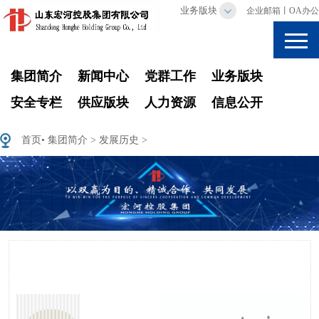
业务版块
企业邮箱
丨
OA办公
集团简介
新闻中心
党群工作
业务版块
安全专栏
供应版块
人力资源
信息公开
首页
•
集团简介
>
发展历史
>