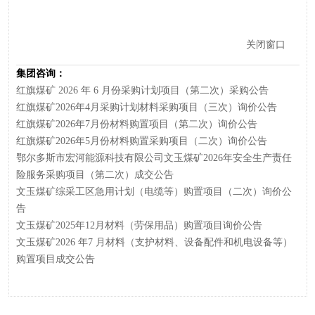
关闭窗口
集团咨询：
红旗煤矿 2026 年 6 月份采购计划项目（第二次）采购公告
红旗煤矿2026年4月采购计划材料采购项目（三次）询价公告
红旗煤矿2026年7月份材料购置项目（第二次）询价公告
红旗煤矿2026年5月份材料购置采购项目（二次）询价公告
鄂尔多斯市宏河能源科技有限公司文玉煤矿2026年安全生产责任
险服务采购项目（第二次）成交公告
文玉煤矿综采工区急用计划（电缆等）购置项目（二次）询价公
告
文玉煤矿2025年12月材料（劳保用品）购置项目询价公告
文玉煤矿2026 年7 月材料（支护材料、设备配件和机电设备等）
购置项目成交公告