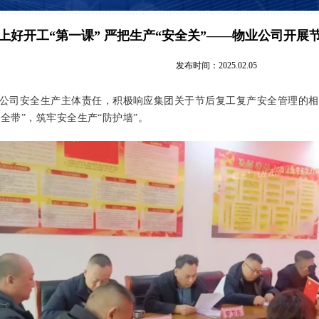
上好开工“第一课” 严把生产“安全关”——物业公司开展
发布时间：2025.02.05
公司
安全生产主体责任，积极响应集团关于节后复工复产安全管理的相
全带”，筑牢安全生产“防护墙”。