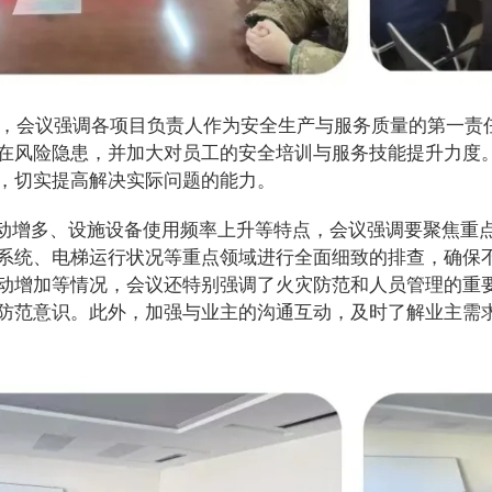
会议强调各项目负责人作为安全生产与服务质量的第一责任
在风险隐患，并加大对员工的安全培训与服务技能提升力度
，切实提高解决实际问题的能力。
增多、设施设备使用频率上升等特点，会议强调要聚焦重点
系统、电梯运行状况等重点领域进行全面细致的排查，确保
动增加等情况，会议还特别强调了火灾防范和人员管理的重
防范意识。此外，加强与业主的沟通互动，及时了解业主需