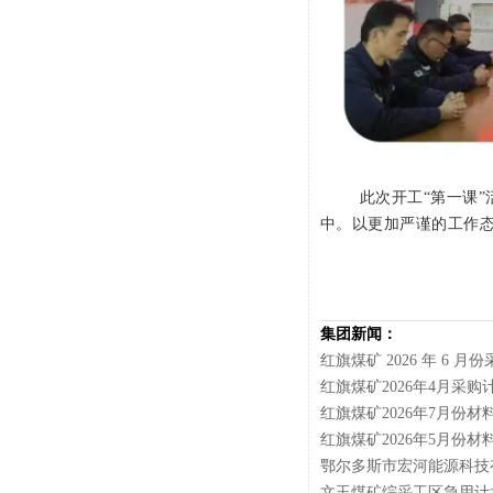
此次开工“第一课”活
中。以更加严谨的工作
集团新闻：
红旗煤矿 2026 年 6
红旗煤矿2026年4月采
红旗煤矿2026年7月份
红旗煤矿2026年5月份
鄂尔多斯市宏河能源科技
文玉煤矿综采工区急用计