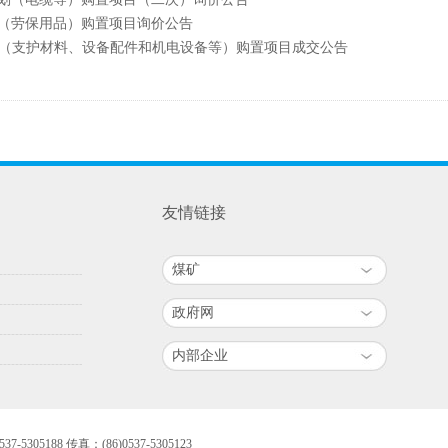
材料（劳保用品）购置项目询价公告
月材料（支护材料、设备配件和机电设备等）购置项目成交公告
友情链接
煤矿
政府网
内部企业
05188 传真：(86)0537-5305123