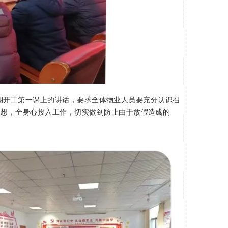
期开工第一课上的讲话，要求全体物业人员要充分认识召
思想，全身心投入工作，切实做到防止由于放假造成的