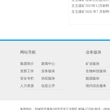
文玉煤矿2025年12月
文玉煤矿2026 年7 
网站导航
业务版块
集团简介
新闻中心
矿业版块
党群工作
业务版块
生物科技版块
安全专栏
供应版块
能源版块
人力资源
信息公开
现代综合服务
集团地址：邹城市宏泰路199号宏河工业园区 邮编:273500 电话：(86)0537-53